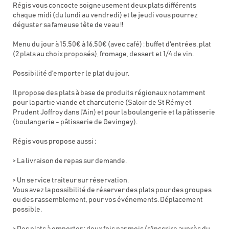
Régis vous concocte soigneusement deux plats différents
chaque midi (du lundi au vendredi) et le jeudi vous pourrez
déguster sa fameuse tête de veau !!
Menu du jour à 15,50€ à 16,50€ (avec café) : buffet d'entrées, plat
(2 plats au choix proposés), fromage, dessert et 1/4 de vin.
Possibilité d'emporter le plat du jour.
Il propose des plats à base de produits régionaux notamment
pour la partie viande et charcuterie (Saloir de St Rémy et
Prudent Joffroy dans l'Ain) et pour la boulangerie et la pâtisserie
(boulangerie - pâtisserie de Gevingey).
Régis vous propose aussi :
> La livraison de repas sur demande.
> Un service traiteur sur réservation.
Vous avez la possibilité de réserver des plats pour des groupes
ou des rassemblement, pour vos événements. Déplacement
possible.