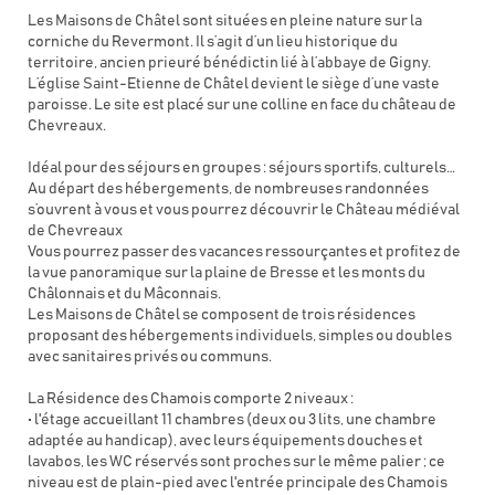
Les Maisons de Châtel sont situées en pleine nature sur la
corniche du Revermont. Il s’agit d’un lieu historique du
territoire, ancien prieuré bénédictin lié à l’abbaye de Gigny.
L’église Saint-Etienne de Châtel devient le siège d’une vaste
paroisse. Le site est placé sur une colline en face du château de
Chevreaux.
Idéal pour des séjours en groupes : séjours sportifs, culturels…
Au départ des hébergements, de nombreuses randonnées
s’ouvrent à vous et vous pourrez découvrir le Château médiéval
de Chevreaux
Vous pourrez passer des vacances ressourçantes et profitez de
la vue panoramique sur la plaine de Bresse et les monts du
Châlonnais et du Mâconnais.
Les Maisons de Châtel se composent de trois résidences
proposant des hébergements individuels, simples ou doubles
avec sanitaires privés ou communs.
La Résidence des Chamois comporte 2 niveaux :
• l'étage accueillant 11 chambres (deux ou 3 lits, une chambre
adaptée au handicap), avec leurs équipements douches et
lavabos, les WC réservés sont proches sur le même palier ; ce
niveau est de plain-pied avec l'entrée principale des Chamois