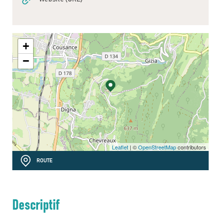
+
−
Leaflet
| ©
OpenStreetMap
contributors
ROUTE
Descriptif