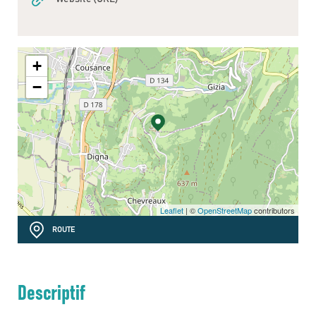
+
−
Leaflet
| ©
OpenStreetMap
contributors
ROUTE
Descriptif