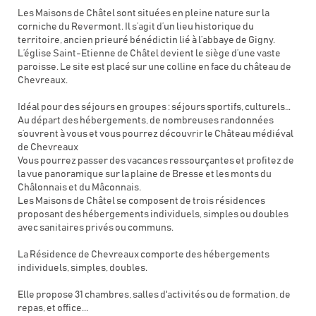
Les Maisons de Châtel sont situées en pleine nature sur la
corniche du Revermont. Il s’agit d’un lieu historique du
territoire, ancien prieuré bénédictin lié à l’abbaye de Gigny.
L’église Saint-Etienne de Châtel devient le siège d’une vaste
paroisse. Le site est placé sur une colline en face du château de
Chevreaux.
Idéal pour des séjours en groupes : séjours sportifs, culturels…
Au départ des hébergements, de nombreuses randonnées
s’ouvrent à vous et vous pourrez découvrir le Château médiéval
de Chevreaux
Vous pourrez passer des vacances ressourçantes et profitez de
la vue panoramique sur la plaine de Bresse et les monts du
Châlonnais et du Mâconnais.
Les Maisons de Châtel se composent de trois résidences
proposant des hébergements individuels, simples ou doubles
avec sanitaires privés ou communs.
La Résidence de Chevreaux comporte des hébergements
individuels, simples, doubles.
Elle propose 31 chambres, salles d'activités ou de formation, de
repas, et office...