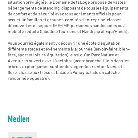
situation privilégiée, le Domaine de la Loge propose de vastes
hébergements de standing, disposant de tous les équipements
de confort et de sécurité avec tous agréments officiels pour
accueillir familles et groupes, comités d'entreprise, classes
découvertes et séjours IME-IMP, personnes handicapées ou à
mobilité réduite (labellisé Tourisme et Handicap et Equi'Handi) .
Vous pourrez également y découvrir une école d'équitation,
différents stages et événements à la journée (savoir-faire, bien-
être, sport et loisirs, équitation), ainsi qu'un Parc Nature et
Aventures ouvert d'avril à octobre (accrobranche, filets dans les
arbres, explor'games, sentier des légendes, sentier faune et
flore, chasse aux trésors, balade à Poney, balade en calèche,
randonnée équestre).
Medien
promo-gites