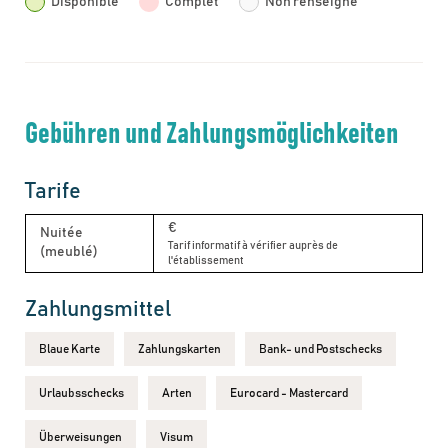
Disponible
Complet
Non renseigné
Gebühren und Zahlungsmöglichkeiten
Tarife
€
Nuitée
Tarif informatif à vérifier auprès de
(meublé)
l'établissement
Zahlungsmittel
Blaue Karte
Zahlungskarten
Bank- und Postschecks
Urlaubsschecks
Arten
Eurocard - Mastercard
Überweisungen
Visum