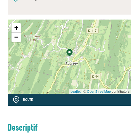
+
−
Leaflet
| ©
OpenStreetMap
contributors
ROUTE
Descriptif