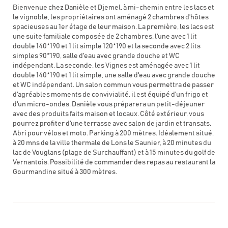
Bienvenue chez Danièle et Djemel, à mi-chemin entre les lacs et
le vignoble, les propriétaires ont aménagé 2 chambres d'hôtes
spacieuses au 1er étage de leur maison. La première, les lacs est
une suite familiale composée de 2 chambres, l'une avec 1 lit
double 140*190 et 1 lit simple 120*190 et la seconde avec 2 lits
simples 90*190, salle d'eau avec grande douche et WC
indépendant. La seconde, les Vignes est aménagée avec 1 lit
double 140*190 et 1 lit simple, une salle d'eau avec grande douche
et WC indépendant. Un salon commun vous permettra de passer
d'agréables moments de convivialité, il est équipé d'un frigo et
d'un micro-ondes. Danièle vous préparera un petit-déjeuner
avec des produits faits maison et locaux. Côté extérieur, vous
pourrez profiter d'une terrasse avec salon de jardin et transats.
Abri pour vélos et moto. Parking à 200 mètres. Idéalement situé,
à 20 mns de la ville thermale de Lons le Saunier, à 20 minutes du
lac de Vouglans (plage de Surchauffant) et à 15 minutes du golf de
Vernantois. Possibilité de commander des repas au restaurant la
Gourmandine situé à 300 mètres.