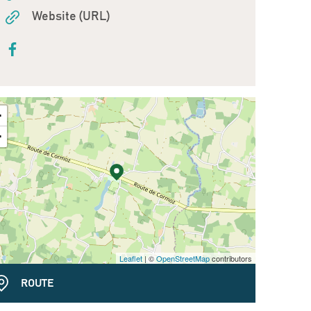
Website (URL)
+
−
Leaflet
| ©
OpenStreetMap
contributors
ROUTE