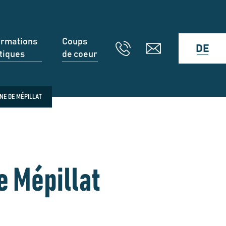
ormations
Coups
DE
tiques
de coeur
NE DE MÉPILLAT
 Mépillat