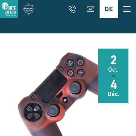
DE
2
Oct.
4
Déc.