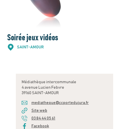
Soirée jeux vidéos
SAINT-AMOUR
Médiathèque intercommunale
4 avenue Lucien Febvre
39160 SAINT-AMOUR
mediatheque@ccportedujura.fr
Site web
03 84 44 05 61
Facebook