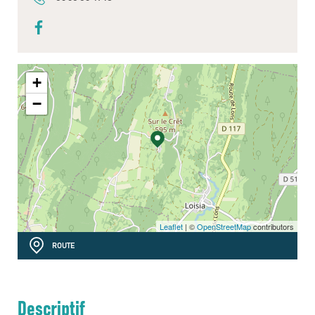
+
−
Leaflet
| ©
OpenStreetMap
contributors
ROUTE
Descriptif