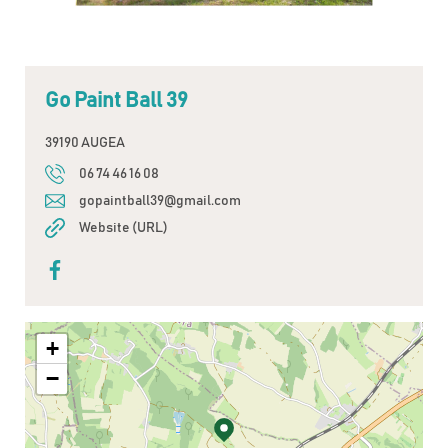
Go Paint Ball 39
39190 AUGEA
06 74 46 16 08
gopaintball39@gmail.com
Website (URL)
+
−