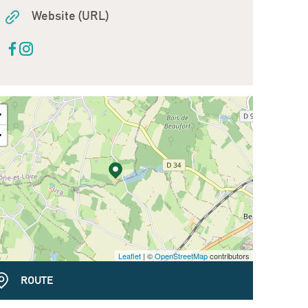
Website (URL)
+
−
Leaflet
| ©
OpenStreetMap
contributors
ROUTE