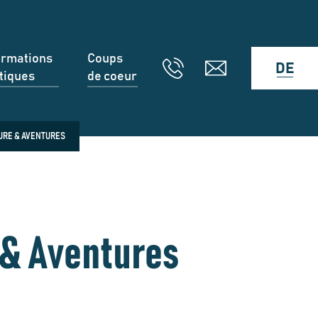
ormations
Coups
DE
tiques
de coeur
TURE & AVENTURES
 & Aventures