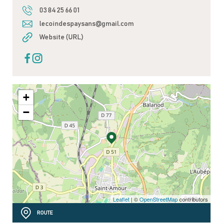
03 84 25 66 01
lecoindespaysans@gmail.com
Website (URL)
+
−
Leaflet
| ©
OpenStreetMap
contributors
ROUTE