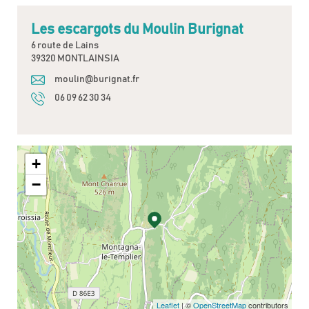
Les escargots du Moulin Burignat
6 route de Lains
39320 MONTLAINSIA
moulin@burignat.fr
06 09 62 30 34
+
−
Leaflet
| ©
OpenStreetMap
contributors