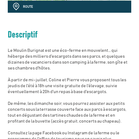
ROUTE
Descriptif
Le Moulin Burignat est une éco-ferme en mouvelent… qui
héberge des milliers d'escargots dans ses parcs, et quelques
dizaines de vacanciers dans son camping à la ferme, son gîte et
ses chambres d'hôtes.
À partir de mi-juillet, Coline et Pierre vous proposent tous les
jeudis de l'été à 18h une visite gratuite de l'élevage, suivie
éventuellement à 20h d'un repas à base d'escargots.
De même, les dimanche soir, vous pourrez assister aux petits
concerts sous la terrasse couverte face aux parcs à escargots,
tout en dégustant des tartines chaudes de la ferme et en
profitant de la buvette (accès gratuit, concerts au chapeau).
Consultez la page Facebook ou Instagram de la ferme ou le
programme de l'office de tourisme pour en savoir plus.