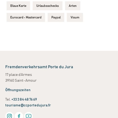
Blaue Karte
Urlaubsschecks
Arten
Eurocard - Mastercard
Paypal
Visum
Fremdenverkehrsamt Porte du Jura
17 place d’Armes
39160 Saint-Amour
Öffnungszeiten
Tel.
+33 3 84 48 76 69
tourisme@ccportedujura.fr