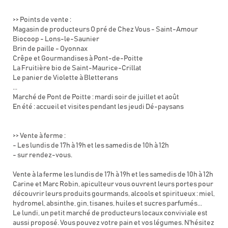
>> Points de vente :
Magasin de producteurs O pré de Chez Vous - Saint-Amour
Biocoop - Lons-le-Saunier
Brin de paille - Oyonnax
Crêpe et Gourmandises à Pont-de-Poitte
La Fruitière bio de Saint-Maurice-Crillat
Le panier de Violette à Bletterans
...
Marché de Pont de Poitte : mardi soir de juillet et août
En été : accueil et visites pendant les jeudi Dé-paysans
>> Vente à ferme :
- Les lundis de 17h à 19h et les samedis de 10h à 12h
- sur rendez-vous.
Vente à la ferme les lundis de 17h à 19h et les samedis de 10h à 12h
Carine et Marc Robin, apiculteur vous ouvrent leurs portes pour
découvrir leurs produits gourmands, alcools et spiritueux : miel,
hydromel, absinthe, gin, tisanes, huiles et sucres parfumés...
Le lundi, un petit marché de producteurs locaux conviviale est
aussi proposé. Vous pouvez votre pain et vos légumes. N'hésitez