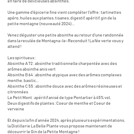
en faire de délicieuses absinthes.
Une gamme d'épicerie fine vient compléter l'offre : tartinettes
apéro, huiles aux plantes, tisanes, digestif, apéritif, gin de la
petite montagne (nouveauté 2024)...
Venez déguster une petite absinthe au retour d'une randonnée
dans la reculée de Montagna-le-Reconduit ! La fée verte vous y
attend !
Les spiritueux :
Absinthe A 72 : absinthe traditionnelle charpentée avec des
arômes absinthe anis vert
Absinthe B 64 : absinthe atypique avec des arômes complexes
menthe, basilic...
Absinthe C 55 : absinthe douce avec des arômes résineuses et
citronnées
Le Petit Mont : apéritif anisé de type Pontarlier à 45% vol.
Deux digestifs de plantes : Coeur de menthe et Coeur de
verveine
Et depuis la fin d’année 2024, après plusieurs expérimentations,
la Distillerie La Belle Plante vous propose maintenant de
découvrir le Gin de la Petite Montagne !