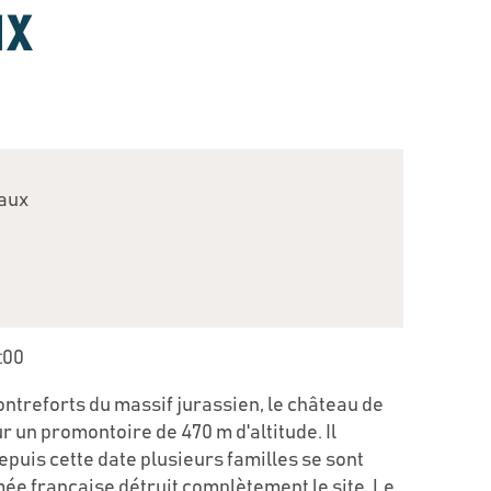
ux
aux
:00
ontreforts du massif jurassien, le château de
 un promontoire de 470 m d'altitude. Il
 depuis cette date plusieurs familles se sont
mée française détruit complètement le site. Le