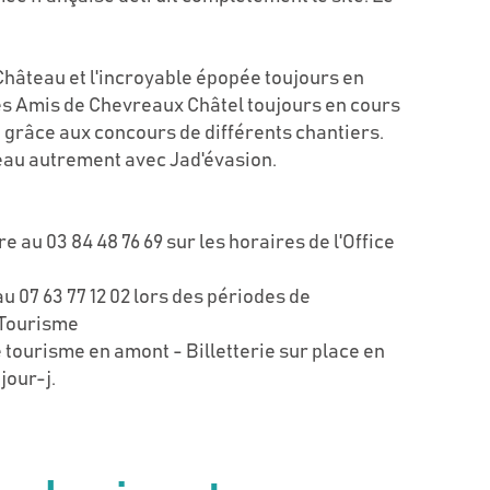
Château et l'incroyable épopée toujours en
des Amis de Chevreaux Châtel toujours en cours
e grâce aux concours de différents chantiers.
eau autrement avec Jad'évasion.
e au 03 84 48 76 69 sur les horaires de l'Office
u 07 63 77 12 02 lors des périodes de
 Tourisme
 de tourisme en amont - Billetterie sur place en
jour-j.