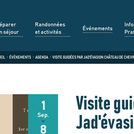
éparer
Randonnées
Inf
Événements
n séjour
et activités
Pra
EIL
ÉVÉNEMENTS
AGENDA
VISITE GUIDÉES PAR JAD'ÉVASION CHÂTEAU DE CHEV
Visite gu
1
Sep.
Jad'évas
8