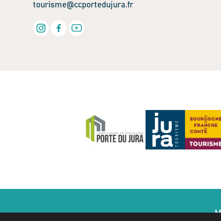
tourisme@ccportedujura.fr
M