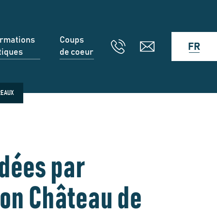
ormations
Coups
FR
tiques
de coeur
REAUX
idées par
ion Château de